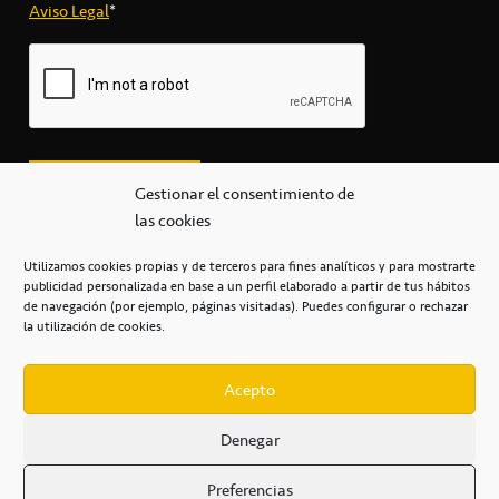
Aviso Legal
*
Gestionar el consentimiento de
las cookies
Utilizamos cookies propias y de terceros para fines analíticos y para mostrarte
publicidad personalizada en base a un perfil elaborado a partir de tus hábitos
secretaria@cbcanarias.es
de navegación (por ejemplo, páginas visitadas). Puedes configurar o rechazar
+34 922 253 684
+34 922 315 909
la utilización de cookies.
C/Mercedes, s/n, Pabellón Insular de Tenerife Santiago Martín
Casa del Deporte / 38108 – La Laguna
Acepto
Denegar
POLÍTICA DE PRIVACIDAD
/
POLÍTICA DE COOKIES
/
Preferencias
AVISO LEGAL
/
CONDICIONES