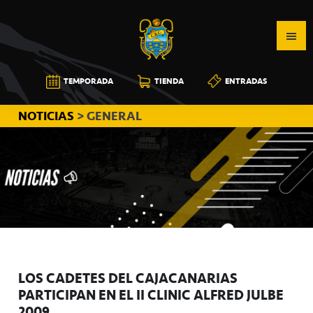
Saltar
Saltar
Saltar
a
al
a
la
contenido
la
navegación
principal
barra
CB
TEMPORADA
TIENDA
ENTRADAS
principal
lateral
CANARIAS
principal
NOTICIAS
> GENERAL
LOS CADETES DEL CAJACANARIAS
PARTICIPAN EN EL II CLINIC ALFRED JULBE
2009