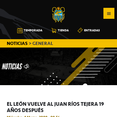
Saltar
Saltar
Saltar
a
al
a
la
contenido
la
navegación
principal
barra
CB
TEMPORADA
TIENDA
ENTRADAS
principal
lateral
CANARIAS
principal
NOTICIAS
> GENERAL
EL LEÓN VUELVE AL JUAN RÍOS TEJERA 19
AÑOS DESPUÉS