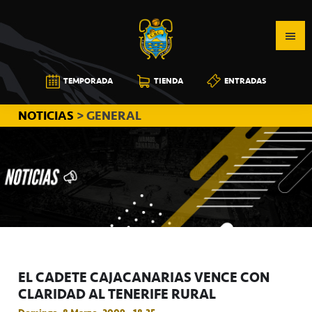
Saltar
Saltar
Saltar
a
al
a
la
contenido
la
navegación
principal
barra
CB
TEMPORADA
TIENDA
ENTRADAS
principal
lateral
CANARIAS
principal
NOTICIAS
> GENERAL
EL CADETE CAJACANARIAS VENCE CON
CLARIDAD AL TENERIFE RURAL