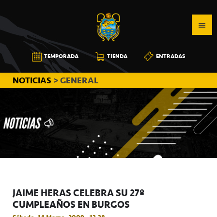
Saltar
Saltar
Saltar
a
al
a
la
contenido
la
navegación
principal
barra
CB
TEMPORADA
TIENDA
ENTRADAS
principal
lateral
CANARIAS
principal
NOTICIAS
> GENERAL
JAIME HERAS CELEBRA SU 27º
CUMPLEAÑOS EN BURGOS