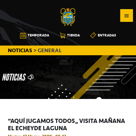
Saltar
Saltar
Saltar
a
al
a
la
contenido
la
navegación
principal
barra
CB
TEMPORADA
TIENDA
ENTRADAS
principal
lateral
CANARIAS
principal
NOTICIAS
> GENERAL
“AQUÍ JUGAMOS TODOS” VISITA MAÑANA
EL ECHEYDE LAGUNA