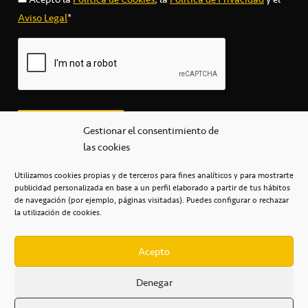
Aviso Legal
*
Gestionar el consentimiento de
las cookies
Utilizamos cookies propias y de terceros para fines analíticos y para mostrarte
publicidad personalizada en base a un perfil elaborado a partir de tus hábitos
secretaria@cbcanarias.es
de navegación (por ejemplo, páginas visitadas). Puedes configurar o rechazar
+34 922 253 684
+34 922 315 909
la utilización de cookies.
C/Mercedes, s/n, Pabellón Insular de Tenerife Santiago Martín
Casa del Deporte / 38108 – La Laguna
Acepto
Denegar
POLÍTICA DE PRIVACIDAD
/
POLÍTICA DE COOKIES
/