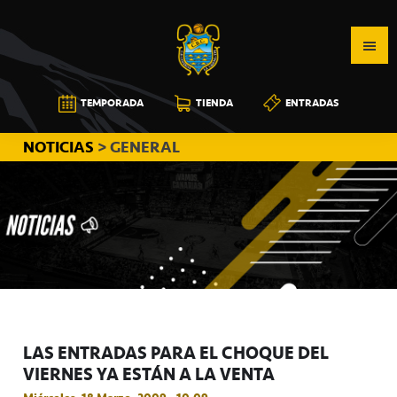
Saltar
Saltar
Saltar
a
al
a
la
contenido
la
navegación
principal
barra
CB
TEMPORADA
TIENDA
ENTRADAS
principal
lateral
CANARIAS
principal
NOTICIAS
> GENERAL
LAS ENTRADAS PARA EL CHOQUE DEL
VIERNES YA ESTÁN A LA VENTA