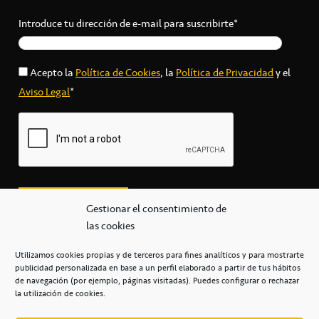
Introduce tu dirección de e-mail para suscribirte*
Acepto la
Política de Cookies
, la
Política de Privacidad
y el
Aviso Legal
*
Gestionar el consentimiento de
las cookies
Utilizamos cookies propias y de terceros para fines analíticos y para mostrarte
publicidad personalizada en base a un perfil elaborado a partir de tus hábitos
secretaria@cbcanarias.es
de navegación (por ejemplo, páginas visitadas). Puedes configurar o rechazar
+34 922 253 684
+34 922 315 909
la utilización de cookies.
C/Mercedes, s/n, Pabellón Insular de Tenerife Santiago Martín