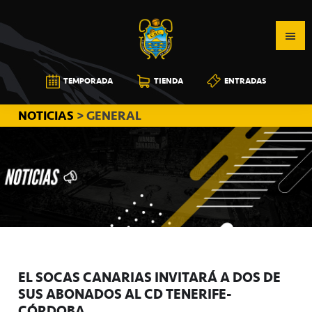
Saltar
Saltar
Saltar
a
al
a
la
contenido
la
navegación
principal
barra
CB
TEMPORADA
TIENDA
ENTRADAS
principal
lateral
CANARIAS
principal
NOTICIAS
> GENERAL
EL SOCAS CANARIAS INVITARÁ A DOS DE
SUS ABONADOS AL CD TENERIFE-
CÓRDOBA