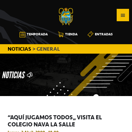
Saltar
Saltar
Saltar
a
al
a
la
contenido
la
navegación
principal
barra
CB
TEMPORADA
TIENDA
ENTRADAS
principal
lateral
CANARIAS
principal
NOTICIAS
> GENERAL
“AQUÍ JUGAMOS TODOS” VISITA EL
COLEGIO NAVA LA SALLE