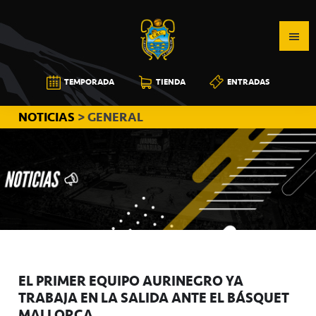
Saltar
Saltar
Saltar
a
al
a
la
contenido
la
navegación
principal
barra
CB
TEMPORADA
TIENDA
ENTRADAS
principal
lateral
CANARIAS
principal
NOTICIAS
> GENERAL
EL PRIMER EQUIPO AURINEGRO YA
TRABAJA EN LA SALIDA ANTE EL BÁSQUET
MALLORCA