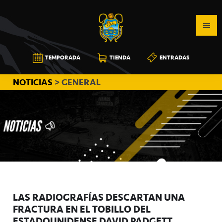
Saltar
Saltar
Saltar
a
al
a
la
contenido
la
navegación
principal
barra
CB
TEMPORADA
TIENDA
ENTRADAS
principal
lateral
CANARIAS
principal
NOTICIAS
> GENERAL
LAS RADIOGRAFÍAS DESCARTAN UNA
FRACTURA EN EL TOBILLO DEL
ESTADOUNIDENSE DAVID PADGETT