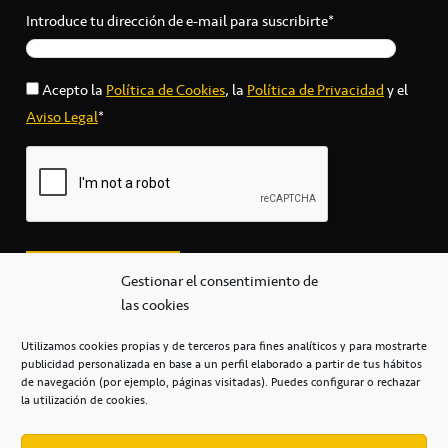
Introduce tu dirección de e-mail para suscribirte*
Acepto la
Política de Cookies
, la
Política de Privacidad
y el
Aviso Legal
*
Gestionar el consentimiento de
las cookies
Utilizamos cookies propias y de terceros para fines analíticos y para mostrarte
publicidad personalizada en base a un perfil elaborado a partir de tus hábitos
secretaria@cbcanarias.es
de navegación (por ejemplo, páginas visitadas). Puedes configurar o rechazar
+34 922 253 684
+34 922 315 909
la utilización de cookies.
C/Mercedes, s/n, Pabellón Insular de Tenerife Santiago Martín