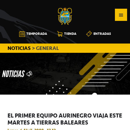
Saltar
Saltar
Saltar
a
al
a
la
contenido
la
navegación
principal
barra
CB
TEMPORADA
TIENDA
ENTRADAS
principal
lateral
CANARIAS
principal
NOTICIAS
> GENERAL
EL PRIMER EQUIPO AURINEGRO VIAJA ESTE
MARTES A TIERRAS BALEARES