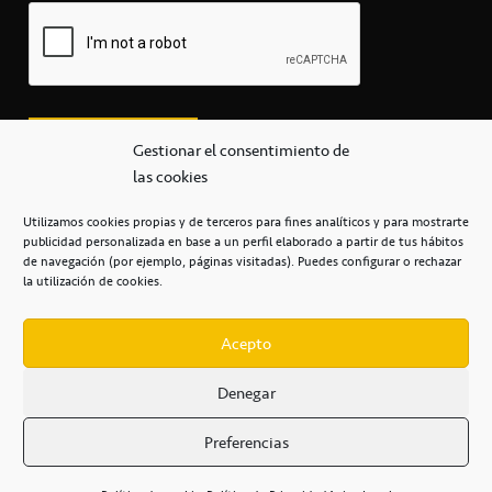
Gestionar el consentimiento de
las cookies
Utilizamos cookies propias y de terceros para fines analíticos y para mostrarte
publicidad personalizada en base a un perfil elaborado a partir de tus hábitos
secretaria@cbcanarias.es
de navegación (por ejemplo, páginas visitadas). Puedes configurar o rechazar
+34 922 253 684
+34 922 315 909
la utilización de cookies.
C/Mercedes, s/n, Pabellón Insular de Tenerife Santiago Martín
Casa del Deporte / 38108 – La Laguna
Acepto
Denegar
POLÍTICA DE PRIVACIDAD
/
POLÍTICA DE COOKIES
/
Preferencias
AVISO LEGAL
/
CONDICIONES
COMERCIALES
/
ACCESIBILIDAD