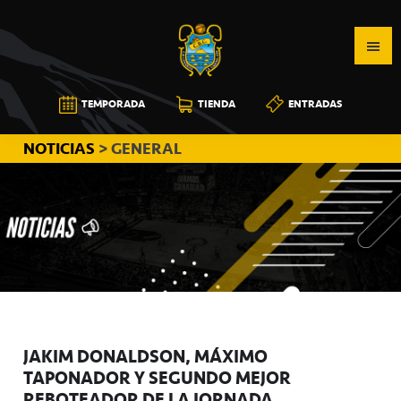
Saltar
Saltar
Saltar
a
al
a
la
contenido
la
navegación
principal
barra
CB
TEMPORADA
TIENDA
ENTRADAS
principal
lateral
CANARIAS
principal
NOTICIAS
> GENERAL
JAKIM DONALDSON, MÁXIMO
TAPONADOR Y SEGUNDO MEJOR
REBOTEADOR DE LA JORNADA