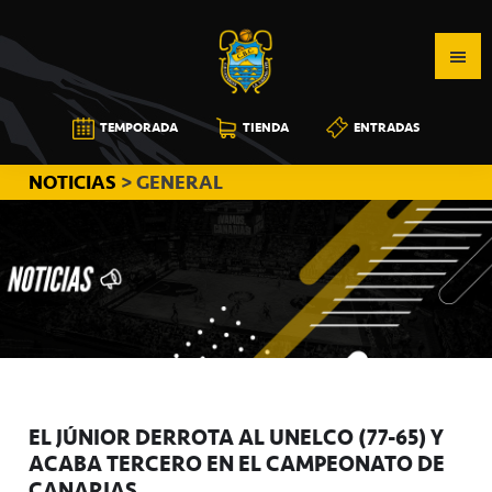
Saltar
Saltar
Saltar
a
al
a
la
contenido
la
navegación
principal
barra
CB
TEMPORADA
TIENDA
ENTRADAS
principal
lateral
CANARIAS
principal
NOTICIAS
> GENERAL
EL JÚNIOR DERROTA AL UNELCO (77-65) Y
ACABA TERCERO EN EL CAMPEONATO DE
CANARIAS