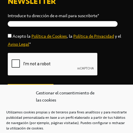
NEWSLETTER
Introduce tu dirección de e-mail para suscribirte*
Acepto la
Política de Cookies
, la
Política de Privacidad
y el
Aviso Legal
*
Gestionar el consentimiento de
las cookies
Utilizamos cookies propias y de terceros para fines analíticos y para mostrarte
publicidad personalizada en base a un perfil elaborado a partir de tus hábitos
secretaria@cbcanarias.es
de navegación (por ejemplo, páginas visitadas). Puedes configurar o rechazar
+34 922 253 684
+34 922 315 909
la utilización de cookies.