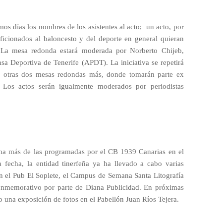
mos días los nombres de los asistentes al acto;
un acto, por
aficionados al baloncesto y del deporte en general quieran
a. La mesa redonda estará moderada por Norberto Chijeb,
nsa Deportiva de Tenerife (APDT). La iniciativa se repetirá
 otras dos mesas redondas más, donde tomarán parte ex
. Los actos serán igualmente moderados por periodistas
una más de las programadas por el CB 1939 Canarias en el
 fecha, la entidad tinerfeña ya ha llevado a cabo varias
 en el Pub El Soplete, el Campus de Semana Santa Litografía
conmemorativo por parte de Diana Publicidad. En próximas
o una exposición de fotos en el Pabellón Juan Ríos Tejera.