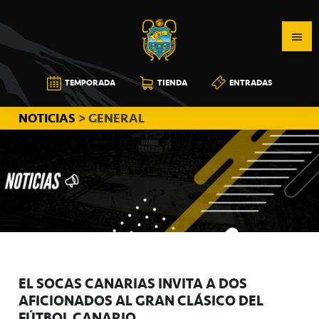
Saltar
Saltar
Saltar
a
al
a
la
contenido
la
navegación
principal
barra
CB
TEMPORADA
TIENDA
ENTRADAS
principal
lateral
CANARIAS
principal
NOTICIAS
> GENERAL
EL SOCAS CANARIAS INVITA A DOS
AFICIONADOS AL GRAN CLÁSICO DEL
FÚTBOL CANARIO