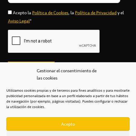
Acepto la
Política de Cookies
, la
Política de Privacidad
y el
Aviso Legal
*
Gestionar el consentimiento de
las cookies
Utilizamos cookies propias y de terceros para fines analíticos y para mostrarte
publicidad personalizada en base a un perfil elaborado a partir de tus hábitos
secretaria@cbcanarias.es
de navegación (por ejemplo, páginas visitadas). Puedes configurar o rechazar
+34 922 253 684
+34 922 315 909
la utilización de cookies.
C/Mercedes, s/n, Pabellón Insular de Tenerife Santiago Martín
Casa del Deporte / 38108 – La Laguna
Acepto