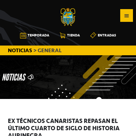
Saltar
Saltar
Saltar
a
al
a
la
contenido
la
navegación
principal
barra
CB
TEMPORADA
TIENDA
ENTRADAS
principal
lateral
CANARIAS
principal
NOTICIAS
> GENERAL
EX TÉCNICOS CANARISTAS REPASAN EL
ÚLTIMO CUARTO DE SIGLO DE HISTORIA
AURINEGRA