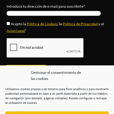
Introduce tu dirección de e-mail para suscribirte*
Acepto la
Política de Cookies
, la
Política de Privacidad
y el
Aviso Legal
*
Gestionar el consentimiento de
las cookies
Utilizamos cookies propias y de terceros para fines analíticos y para mostrarte
publicidad personalizada en base a un perfil elaborado a partir de tus hábitos
secretaria@cbcanarias.es
de navegación (por ejemplo, páginas visitadas). Puedes configurar o rechazar
+34 922 253 684
+34 922 315 909
la utilización de cookies.
C/Mercedes, s/n, Pabellón Insular de Tenerife Santiago Martín