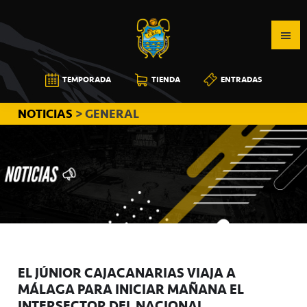
Saltar
Saltar
Saltar
a
al
a
la
contenido
la
navegación
principal
barra
CB
TEMPORADA
TIENDA
ENTRADAS
principal
lateral
CANARIAS
principal
NOTICIAS
> GENERAL
EL JÚNIOR CAJACANARIAS VIAJA A
MÁLAGA PARA INICIAR MAÑANA EL
INTERSECTOR DEL NACIONAL