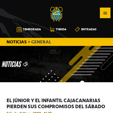
Saltar
Saltar
Saltar
a
al
a
la
contenido
la
navegación
principal
barra
CB
TEMPORADA
TIENDA
ENTRADAS
principal
lateral
CANARIAS
principal
NOTICIAS
> GENERAL
EL JÚNIOR Y EL INFANTIL CAJACANARIAS
PIERDEN SUS COMPROMISOS DEL SÁBADO