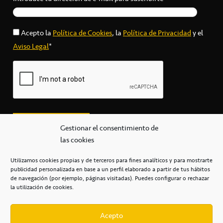
Acepto la
Política de Cookies
, la
Política de Privacidad
y el
Aviso Legal
*
Gestionar el consentimiento de
las cookies
Utilizamos cookies propias y de terceros para fines analíticos y para mostrarte
publicidad personalizada en base a un perfil elaborado a partir de tus hábitos
secretaria@cbcanarias.es
de navegación (por ejemplo, páginas visitadas). Puedes configurar o rechazar
+34 922 253 684
+34 922 315 909
la utilización de cookies.
C/Mercedes, s/n, Pabellón Insular de Tenerife Santiago Martín
Casa del Deporte / 38108 – La Laguna
Acepto