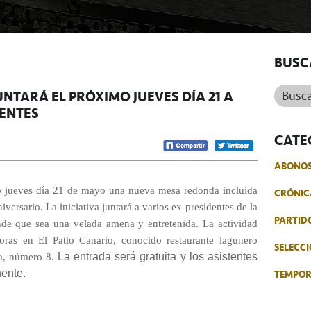
BUSC
Buscar.
UNTARÁ EL PRÓXIMO JUEVES DÍA 21 A
DENTES
CATE
ABONO
o jueves día 21 de mayo una nueva mesa redonda incluida
CRÓNIC
versario. La iniciativa juntará a varios ex presidentes de la
PARTID
nde que sea una velada amena y entretenida. La actividad
horas en El Patio Canario, conocido restaurante lagunero
SELECCI
La entrada será gratuita y los asistentes
na, número 8.
TEMPO
nente.