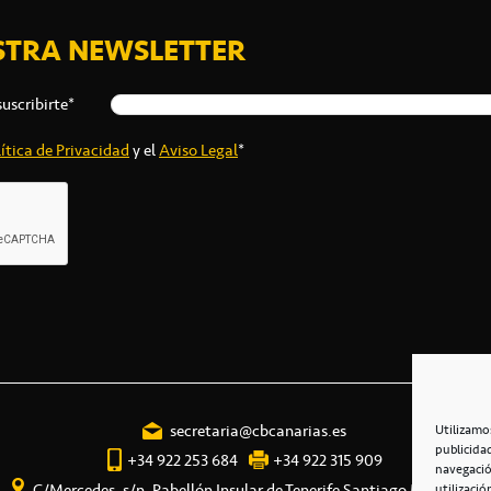
STRA NEWSLETTER
suscribirte*
ítica de Privacidad
y el
Aviso Legal
*
secretaria@cbcanarias.es
Utilizamo
publicida
+34 922 253 684
+34 922 315 909
navegació
C/Mercedes, s/n, Pabellón Insular de Tenerife Santiago Martín
utilizació