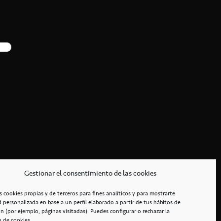
Gestionar el consentimiento de las cookies
s cookies propias y de terceros para fines analíticos y para mostrarte
d personalizada en base a un perfil elaborado a partir de tus hábitos de
n (por ejemplo, páginas visitadas). Puedes configurar o rechazar la
n de cookies.