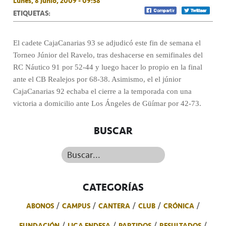
Lunes, 8 Junio, 2009 - 09:58
ETIQUETAS:
El cadete CajaCanarias 93 se adjudicó este fin de semana el
Torneo Júnior del Ravelo, tras deshacerse en semifinales del
RC Náutico 91 por 52-44 y luego hacer lo propio en la final
ante el CB Realejos por 68-38. Asimismo, el el júnior
CajaCanarias 92 echaba el cierre a la temporada con una
victoria a domicilio ante Los Ángeles de Güímar por 42-73.
BUSCAR
Buscar...
CATEGORÍAS
ABONOS
CAMPUS
CANTERA
CLUB
CRÓNICA
FUNDACIÓN
LIGA ENDESA
PARTIDOS
RESULTADOS