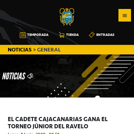
Saltar
Saltar
Saltar
a
al
a
la
contenido
la
navegación
principal
barra
CB
TEMPORADA
TIENDA
ENTRADAS
principal
lateral
CANARIAS
principal
NOTICIAS
> GENERAL
EL CADETE CAJACANARIAS GANA EL
TORNEO JÚNIOR DEL RAVELO