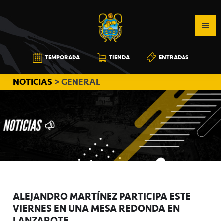
Saltar
Saltar
Saltar
a
al
a
la
contenido
la
navegación
principal
barra
CB
TEMPORADA
TIENDA
ENTRADAS
principal
lateral
CANARIAS
principal
NOTICIAS
> GENERAL
ALEJANDRO MARTÍNEZ PARTICIPA ESTE
VIERNES EN UNA MESA REDONDA EN
LANZAROTE