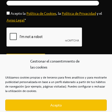
Acepto la
Política de Cookies
, la
Política de Privacidad
y el
Aviso Legal
*
Gestionar el consentimiento de
las cookies
Utilizamos cookies propias y de terceros para fines analíticos y para mostrarte
publicidad personalizada en base a un perfil elaborado a partir de tus hábitos
secretaria@cbcanarias.es
de navegación (por ejemplo, páginas visitadas). Puedes configurar o rechazar
+34 922 253 684
+34 922 315 909
la utilización de cookies.
C/Mercedes, s/n, Pabellón Insular de Tenerife Santiago Martín
Casa del Deporte / 38108 – La Laguna
Acepto