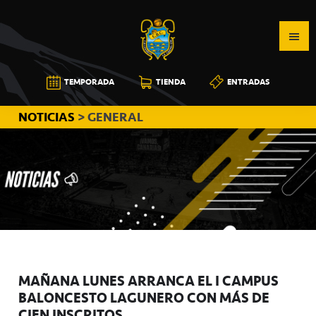
Saltar
Saltar
Saltar
a
al
a
la
contenido
la
navegación
principal
barra
CB
TEMPORADA
TIENDA
ENTRADAS
principal
lateral
CANARIAS
principal
NOTICIAS
> GENERAL
MAÑANA LUNES ARRANCA EL I CAMPUS
BALONCESTO LAGUNERO CON MÁS DE
CIEN INSCRITOS