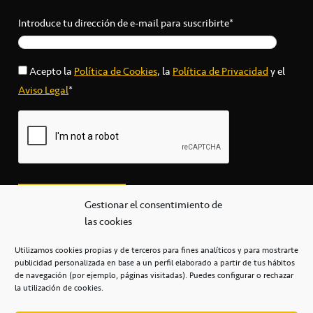
Introduce tu dirección de e-mail para suscribirte*
Acepto la
Política de Cookies
, la
Política de Privacidad
y el
Aviso Legal
*
Gestionar el consentimiento de
las cookies
Utilizamos cookies propias y de terceros para fines analíticos y para mostrarte
publicidad personalizada en base a un perfil elaborado a partir de tus hábitos
secretaria@cbcanarias.es
de navegación (por ejemplo, páginas visitadas). Puedes configurar o rechazar
+34 922 253 684
+34 922 315 909
la utilización de cookies.
C/Mercedes, s/n, Pabellón Insular de Tenerife Santiago Martín