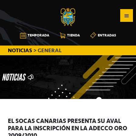
Saltar
Saltar
Saltar
a
al
a
la
contenido
la
navegación
principal
barra
CB
TEMPORADA
TIENDA
ENTRADAS
principal
lateral
CANARIAS
principal
NOTICIAS
> GENERAL
EL SOCAS CANARIAS PRESENTA SU AVAL
PARA LA INSCRIPCIÓN EN LA ADECCO ORO
2009/2010