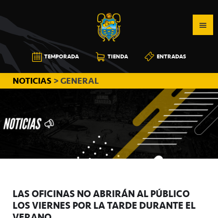
Saltar
Saltar
Saltar
a
al
a
la
contenido
la
navegación
principal
barra
CB
TEMPORADA
TIENDA
ENTRADAS
principal
lateral
CANARIAS
principal
NOTICIAS
> GENERAL
LAS OFICINAS NO ABRIRÁN AL PÚBLICO
LOS VIERNES POR LA TARDE DURANTE EL
VERANO