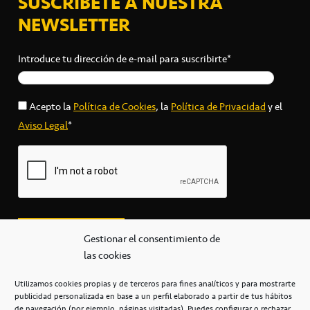
SUSCRÍBETE A NUESTRA
NEWSLETTER
Introduce tu dirección de e-mail para suscribirte*
Acepto la
Política de Cookies
, la
Política de Privacidad
y el
Aviso Legal
*
Gestionar el consentimiento de
las cookies
Utilizamos cookies propias y de terceros para fines analíticos y para mostrarte
publicidad personalizada en base a un perfil elaborado a partir de tus hábitos
secretaria@cbcanarias.es
de navegación (por ejemplo, páginas visitadas). Puedes configurar o rechazar