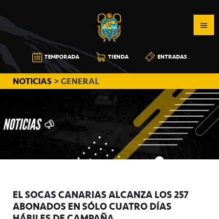
Saltar
Saltar
Saltar
a
al
a
la
contenido
la
navegación
principal
barra
CB
TEMPORADA
TIENDA
ENTRADAS
principal
lateral
CANARIAS
principal
NOTICIAS
> GENERAL
EL SOCAS CANARIAS ALCANZA LOS 257
ABONADOS EN SÓLO CUATRO DÍAS
HÁBILES DE CAMPAÑA