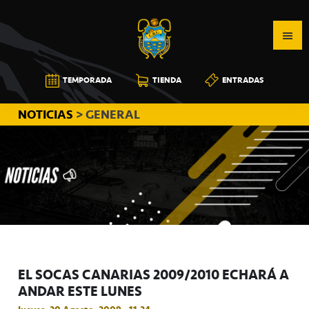
Saltar
Saltar
Saltar
a
al
a
la
contenido
la
navegación
principal
barra
CB
TEMPORADA
TIENDA
ENTRADAS
principal
lateral
CANARIAS
principal
NOTICIAS
> GENERAL
EL SOCAS CANARIAS 2009/2010 ECHARÁ A
ANDAR ESTE LUNES