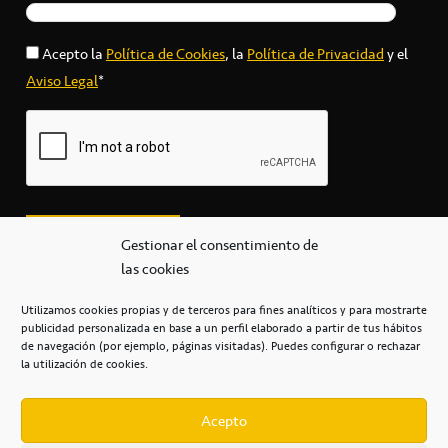
Acepto la
Política de Cookies
, la
Política de Privacidad
y el
Aviso Legal
*
Gestionar el consentimiento de
las cookies
Utilizamos cookies propias y de terceros para fines analíticos y para mostrarte
publicidad personalizada en base a un perfil elaborado a partir de tus hábitos
secretaria@cbcanarias.es
de navegación (por ejemplo, páginas visitadas). Puedes configurar o rechazar
+34 922 253 684
+34 922 315 909
la utilización de cookies.
C/Mercedes, s/n, Pabellón Insular de Tenerife Santiago Martín
Casa del Deporte / 38108 – La Laguna
Acepto