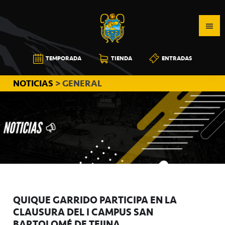
Saltar
Saltar
Saltar
a
al
a
la
contenido
la
navegación
principal
barra
CB
TEMPORADA
TIENDA
ENTRADAS
principal
lateral
CANARIAS
principal
NOTICIAS
> GENERAL
QUIQUE GARRIDO PARTICIPA EN LA
CLAUSURA DEL I CAMPUS SAN
BARTOLOMÉ DE TEJINA