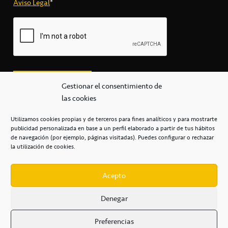
Aviso Legal
*
Gestionar el consentimiento de
las cookies
Utilizamos cookies propias y de terceros para fines analíticos y para mostrarte
publicidad personalizada en base a un perfil elaborado a partir de tus hábitos
secretaria@cbcanarias.es
de navegación (por ejemplo, páginas visitadas). Puedes configurar o rechazar
+34 922 253 684
+34 922 315 909
la utilización de cookies.
C/Mercedes, s/n, Pabellón Insular de Tenerife Santiago Martín
Casa del Deporte / 38108 – La Laguna
Acepto
Denegar
POLÍTICA DE PRIVACIDAD
/
POLÍTICA DE COOKIES
/
Preferencias
AVISO LEGAL
/
CONDICIONES