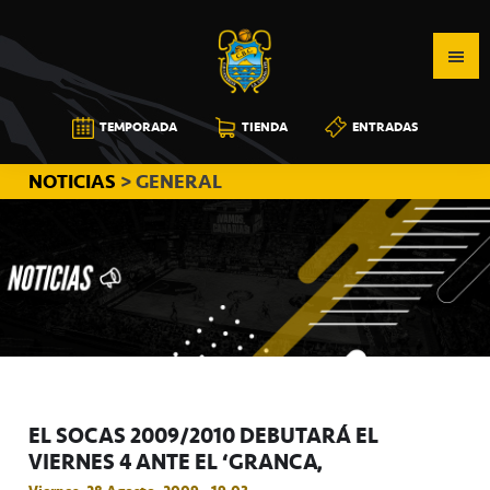
Saltar
Saltar
Saltar
a
al
a
la
contenido
la
navegación
principal
barra
CB
TEMPORADA
TIENDA
ENTRADAS
principal
lateral
CANARIAS
principal
NOTICIAS
> GENERAL
EL SOCAS 2009/2010 DEBUTARÁ EL
VIERNES 4 ANTE EL ‘GRANCA’