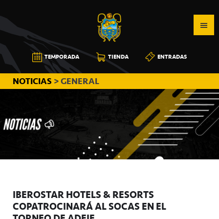
Saltar
Saltar
Saltar
a
al
a
la
contenido
la
navegación
principal
barra
CB
TEMPORADA
TIENDA
ENTRADAS
principal
lateral
CANARIAS
principal
NOTICIAS
> GENERAL
IBEROSTAR HOTELS & RESORTS
COPATROCINARÁ AL SOCAS EN EL
TORNEO DE ADEJE