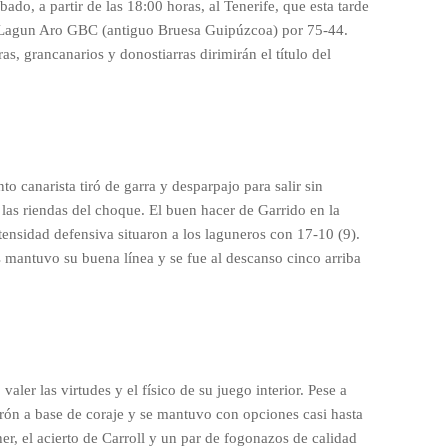
bado, a partir de las 18:00 horas, al Tenerife, que esta tarde
el Lagun Aro GBC (antiguo Bruesa Guipúzcoa) por 75-44.
ras, grancanarios y donostiarras dirimirán el título del
nto canarista tiró de garra y desparpajo para salir sin
las riendas del choque. El buen hacer de Garrido en la
ntensidad defensiva situaron a los laguneros con 17-10 (9).
 mantuvo su buena línea y se fue al descanso cinco arriba
valer las virtudes y el físico de su juego interior. Pese a
irón a base de coraje y se mantuvo con opciones casi hasta
sher, el acierto de Carroll y un par de fogonazos de calidad