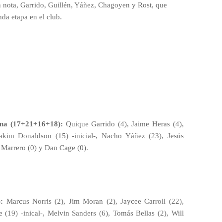
 nota, Garrido, Guillén, Yáñez, Chagoyen y Rost, que
nda etapa en el club.
una (17+21+16+18):
Quique Garrido (4), Jaime Heras (4),
Jakim Donaldson (15) -inicial-, Nacho Yáñez (23), Jesús
m Marrero (0) y Dan Cage (0).
:
Marcus Norris (2), Jim Moran (2), Jaycee Carroll (22),
 (19) -inical-, Melvin Sanders (6), Tomás Bellas (2), Will