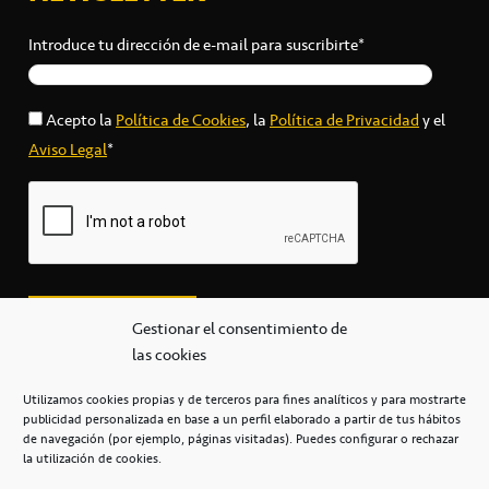
Introduce tu dirección de e-mail para suscribirte*
Acepto la
Política de Cookies
, la
Política de Privacidad
y el
Aviso Legal
*
Gestionar el consentimiento de
las cookies
Utilizamos cookies propias y de terceros para fines analíticos y para mostrarte
publicidad personalizada en base a un perfil elaborado a partir de tus hábitos
secretaria@cbcanarias.es
de navegación (por ejemplo, páginas visitadas). Puedes configurar o rechazar
+34 922 253 684
+34 922 315 909
la utilización de cookies.
C/Mercedes, s/n, Pabellón Insular de Tenerife Santiago Martín