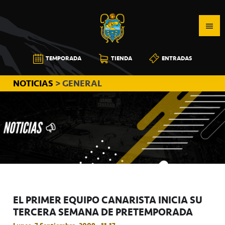
Saltar
Saltar
Saltar
a
al
a
la
contenido
la
navegación
principal
barra
CB
TEMPORADA
TIENDA
ENTRADAS
principal
lateral
CANARIAS
principal
NOTICIAS
> GENERAL
EL PRIMER EQUIPO CANARISTA INICIA SU
TERCERA SEMANA DE PRETEMPORADA