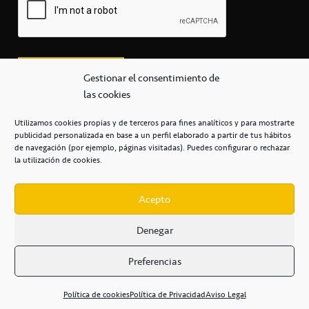
Gestionar el consentimiento de
las cookies
Utilizamos cookies propias y de terceros para fines analíticos y para mostrarte
publicidad personalizada en base a un perfil elaborado a partir de tus hábitos
secretaria@cbcanarias.es
de navegación (por ejemplo, páginas visitadas). Puedes configurar o rechazar
+34 922 253 684
+34 922 315 909
la utilización de cookies.
C/Mercedes, s/n, Pabellón Insular de Tenerife Santiago Martín
Casa del Deporte / 38108 – La Laguna
Acepto
Denegar
POLÍTICA DE PRIVACIDAD
/
POLÍTICA DE COOKIES
/
Preferencias
AVISO LEGAL
/
CONDICIONES
COMERCIALES
/
ACCESIBILIDAD
Política de cookies
Política de Privacidad
Aviso Legal