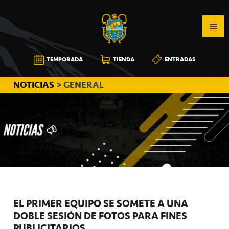
Saltar
Saltar
Saltar
a
al
a
la
contenido
la
navegación
principal
barra
CB
TEMPORADA
TIENDA
ENTRADAS
principal
lateral
CANARIAS
principal
NOTICIAS
> GENERAL
EL PRIMER EQUIPO SE SOMETE A UNA
DOBLE SESIÓN DE FOTOS PARA FINES
PUBLICITARIOS