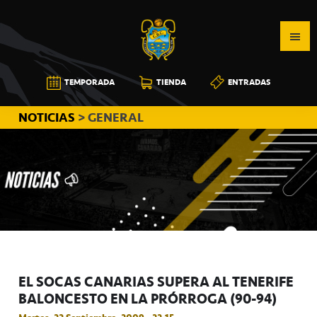
Saltar
Saltar
Saltar
a
al
a
la
contenido
la
navegación
principal
barra
CB
TEMPORADA
TIENDA
ENTRADAS
principal
lateral
CANARIAS
principal
NOTICIAS
> GENERAL
EL SOCAS CANARIAS SUPERA AL TENERIFE
BALONCESTO EN LA PRÓRROGA (90-94)