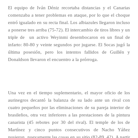
El equipo de Iván Déniz recortaba distancias y el Canarias
comenzaba a tener problemas en ataque, por lo que el choque
entró igualado en su recta final. Los albiazules llegaron incluso
a ponerse tres arriba (75-72). El intercambio de tiros libres y un
triple de un activo Weyinmi desembocaron en un final de
infarto: 80-80 y veinte segundos por jugarse. El Socas jugó la
última posesión, pero los intentos fallidos de Guillén y
Donaldson llevaron el encuentro a la prórroga.
Una vez en el tiempo suplementario, el mayor oficio de los
aurinegros decantó la balanza de su lado ante un rival con
cuatro pequeños por las eliminaciones de su pareja interior de
brasileños, otra vez inferiores a las prestaciones de la pintura
canarista (45 rebotes por 30 del rival). El temple de los de
Martínez y cinco puntos consecutivos de Nacho Yáñez
pusieron nuevamente las cosas en su sitio (82-89, 42). A partir