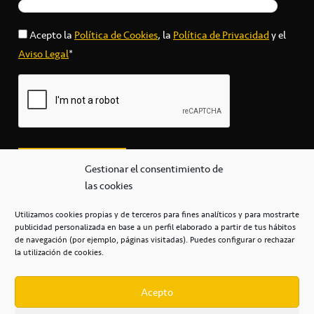
Acepto la
Política de Cookies
, la
Política de Privacidad
y el
Aviso Legal
*
Gestionar el consentimiento de
las cookies
Utilizamos cookies propias y de terceros para fines analíticos y para mostrarte
publicidad personalizada en base a un perfil elaborado a partir de tus hábitos
secretaria@cbcanarias.es
de navegación (por ejemplo, páginas visitadas). Puedes configurar o rechazar
+34 922 253 684
+34 922 315 909
la utilización de cookies.
C/Mercedes, s/n, Pabellón Insular de Tenerife Santiago Martín
Casa del Deporte / 38108 – La Laguna
Acepto