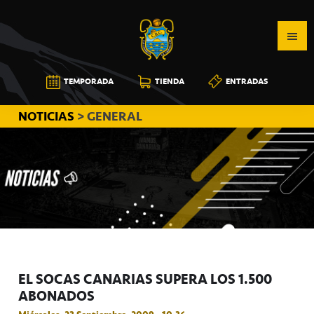
Saltar
Saltar
Saltar
a
al
a
la
contenido
la
navegación
principal
barra
CB
TEMPORADA
TIENDA
ENTRADAS
principal
lateral
CANARIAS
principal
NOTICIAS
> GENERAL
EL SOCAS CANARIAS SUPERA LOS 1.500
ABONADOS