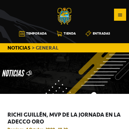
Saltar
Saltar
Saltar
a
al
a
la
contenido
la
navegación
principal
barra
CB
TEMPORADA
TIENDA
ENTRADAS
principal
lateral
CANARIAS
principal
NOTICIAS
> GENERAL
RICHI GUILLÉN, MVP DE LA JORNADA EN LA
ADECCO ORO