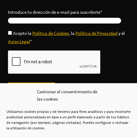
Introduce tu dirección de e-mail para suscribirte*
Acepto la
Política de Cookies
, la
Política de Privacidad
y el
Aviso Legal
*
Gestionar el consentimiento de
las cookies
Utilizamos cookies propias y de terceros para fines analíticos y para mostrarte
publicidad personalizada en base a un perfil elaborado a partir de tus hábitos
secretaria@cbcanarias.es
de navegación (por ejemplo, páginas visitadas). Puedes configurar o rechazar
+34 922 253 684
+34 922 315 909
la utilización de cookies.
C/Mercedes, s/n, Pabellón Insular de Tenerife Santiago Martín