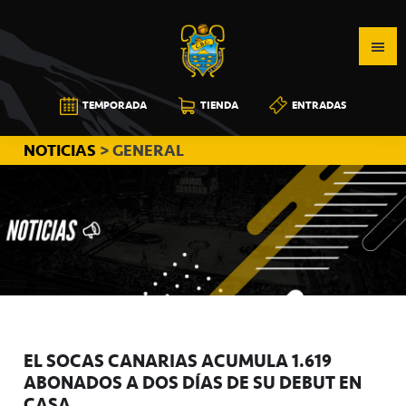
Saltar
Saltar
Saltar
a
al
a
la
contenido
la
navegación
principal
barra
CB
TEMPORADA
TIENDA
ENTRADAS
principal
lateral
CANARIAS
principal
NOTICIAS
> GENERAL
EL SOCAS CANARIAS ACUMULA 1.619
ABONADOS A DOS DÍAS DE SU DEBUT EN
CASA