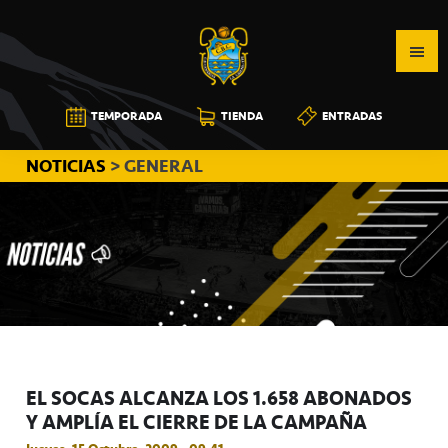
Saltar
Saltar
Saltar
a
al
a
la
contenido
la
navegación
principal
barra
CB
TEMPORADA
TIENDA
ENTRADAS
principal
lateral
CANARIAS
principal
NOTICIAS
> GENERAL
EL SOCAS ALCANZA LOS 1.658 ABONADOS
Y AMPLÍA EL CIERRE DE LA CAMPAÑA