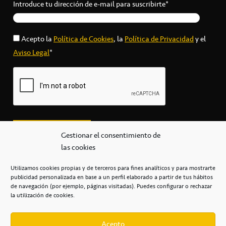
Introduce tu dirección de e-mail para suscribirte*
Acepto la
Política de Cookies
, la
Política de Privacidad
y el
Aviso Legal
*
Gestionar el consentimiento de
las cookies
Utilizamos cookies propias y de terceros para fines analíticos y para mostrarte
publicidad personalizada en base a un perfil elaborado a partir de tus hábitos
secretaria@cbcanarias.es
de navegación (por ejemplo, páginas visitadas). Puedes configurar o rechazar
+34 922 253 684
+34 922 315 909
la utilización de cookies.
C/Mercedes, s/n, Pabellón Insular de Tenerife Santiago Martín
Casa del Deporte / 38108 – La Laguna
Acepto