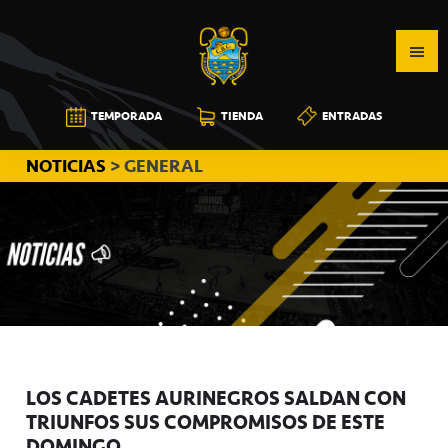
Saltar
Saltar
Saltar
a
al
a
la
contenido
la
navegación
principal
barra
CB
TEMPORADA
TIENDA
ENTRADAS
principal
lateral
CANARIAS
principal
NOTICIAS
> GENERAL
LOS CADETES AURINEGROS SALDAN CON
TRIUNFOS SUS COMPROMISOS DE ESTE
DOMINGO