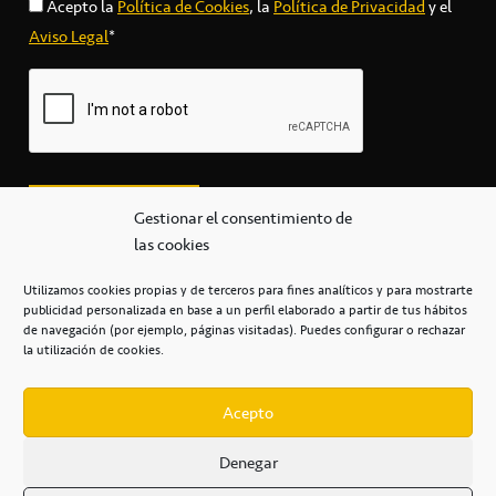
Acepto la
Política de Cookies
, la
Política de Privacidad
y el
Aviso Legal
*
Gestionar el consentimiento de
las cookies
Utilizamos cookies propias y de terceros para fines analíticos y para mostrarte
publicidad personalizada en base a un perfil elaborado a partir de tus hábitos
secretaria@cbcanarias.es
de navegación (por ejemplo, páginas visitadas). Puedes configurar o rechazar
+34 922 253 684
+34 922 315 909
la utilización de cookies.
C/Mercedes, s/n, Pabellón Insular de Tenerife Santiago Martín
Casa del Deporte / 38108 – La Laguna
Acepto
Denegar
POLÍTICA DE PRIVACIDAD
/
POLÍTICA DE COOKIES
/