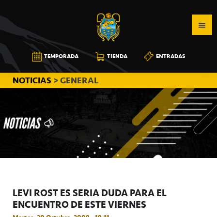
Saltar
Saltar
Saltar
a
al
a
la
contenido
la
navegación
principal
barra
CB
TEMPORADA
TIENDA
ENTRADAS
principal
lateral
CANARIAS
principal
NOTICIAS
> GENERAL
LEVI ROST ES SERIA DUDA PARA EL
ENCUENTRO DE ESTE VIERNES