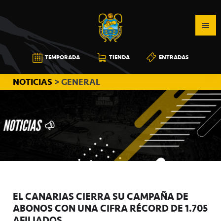
Saltar
Saltar
Saltar
a
al
a
la
contenido
la
navegación
principal
barra
CB
TEMPORADA
TIENDA
ENTRADAS
principal
lateral
CANARIAS
principal
NOTICIAS
> GENERAL
EL CANARIAS CIERRA SU CAMPAÑA DE
ABONOS CON UNA CIFRA RÉCORD DE 1.705
AFILIADOS