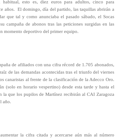
l habitual, esto es, diez euros para adultos, cinco para
e años. El domingo, día del partido, las taquillas abrirán a
rdar que tal y como anunciaba el pasado sábado, el Socas
 su campaña de abonos tras las peticiones surgidas en las
uen momento deportivo del primer equipo.
mpaña de afiliados con una cifra récord de 1.705 abonados,
raíz de las demandas acontecidas tras el triunfo del viernes
los canaristas al frente de la clasificación de la Adecco Oro.
án (solo en horario vespertino) desde esta tarde y hasta el
 la que los pupilos de Martínez recibirán al CAI Zaragoza
l año.
n aumentar la cifra citada y acercarse aún más al número