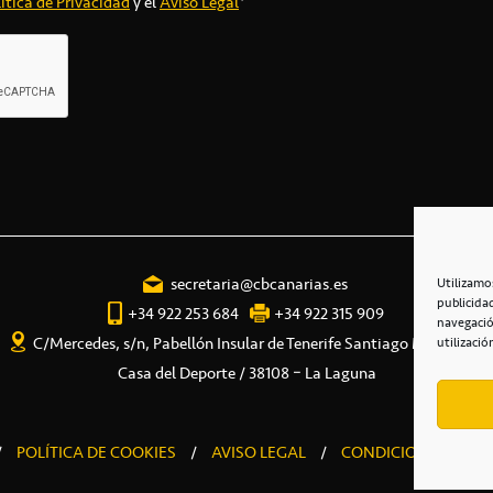
ítica de Privacidad
y el
Aviso Legal
*
secretaria@cbcanarias.es
Utilizamo
publicida
+34 922 253 684
+34 922 315 909
navegació
C/Mercedes, s/n, Pabellón Insular de Tenerife Santiago Martín
utilizació
Casa del Deporte / 38108 – La Laguna
/
POLÍTICA DE COOKIES
/
AVISO LEGAL
/
CONDICIONES COME