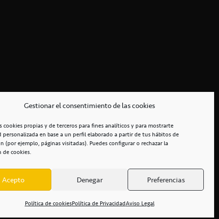
Gestionar el consentimiento de las cookies
s cookies propias y de terceros para fines analíticos y para mostrarte
d personalizada en base a un perfil elaborado a partir de tus hábitos de
n (por ejemplo, páginas visitadas). Puedes configurar o rechazar la
n de cookies.
Acepto
Denegar
Preferencias
RCIALES
/
ACCESIBILIDAD
Política de cookies
Política de Privacidad
Aviso Legal