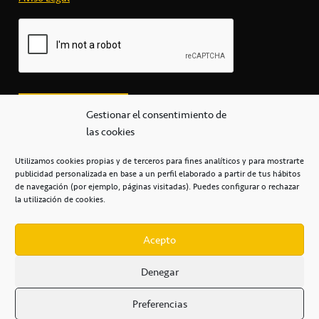
Gestionar el consentimiento de
las cookies
Utilizamos cookies propias y de terceros para fines analíticos y para mostrarte
publicidad personalizada en base a un perfil elaborado a partir de tus hábitos
secretaria@cbcanarias.es
de navegación (por ejemplo, páginas visitadas). Puedes configurar o rechazar
+34 922 253 684
+34 922 315 909
la utilización de cookies.
C/Mercedes, s/n, Pabellón Insular de Tenerife Santiago Martín
Casa del Deporte / 38108 – La Laguna
Acepto
Denegar
POLÍTICA DE PRIVACIDAD
/
POLÍTICA DE COOKIES
/
Preferencias
AVISO LEGAL
/
CONDICIONES