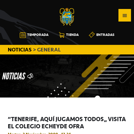
Saltar
Saltar
Saltar
a
al
a
la
contenido
la
navegación
principal
barra
CB
TEMPORADA
TIENDA
ENTRADAS
principal
lateral
CANARIAS
principal
NOTICIAS
> GENERAL
“TENERIFE, AQUÍ JUGAMOS TODOS” VISITA
EL COLEGIO ECHEYDE OFRA