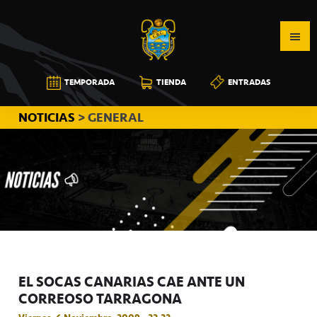
Saltar
Saltar
Saltar
a
al
a
la
contenido
la
navegación
principal
barra
CB
TEMPORADA
TIENDA
ENTRADAS
principal
lateral
CANARIAS
principal
NOTICIAS
> GENERAL
EL SOCAS CANARIAS CAE ANTE UN
CORREOSO TARRAGONA