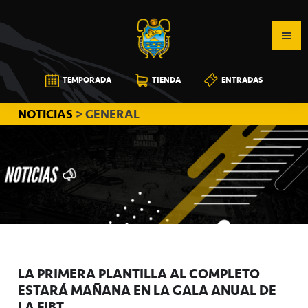
Saltar
Saltar
Saltar
a
al
a
la
contenido
la
navegación
principal
barra
CB
TEMPORADA
TIENDA
ENTRADAS
principal
lateral
CANARIAS
principal
NOTICIAS
> GENERAL
LA PRIMERA PLANTILLA AL COMPLETO
ESTARÁ MAÑANA EN LA GALA ANUAL DE
LA FIBT