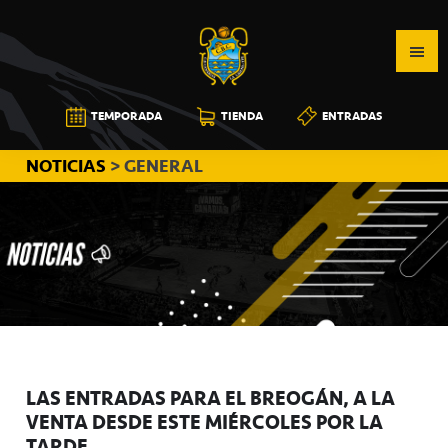
Saltar
Saltar
Saltar
a
al
a
la
contenido
la
navegación
principal
barra
CB
TEMPORADA
TIENDA
ENTRADAS
principal
lateral
CANARIAS
principal
NOTICIAS
> GENERAL
LAS ENTRADAS PARA EL BREOGÁN, A LA
VENTA DESDE ESTE MIÉRCOLES POR LA
TARDE