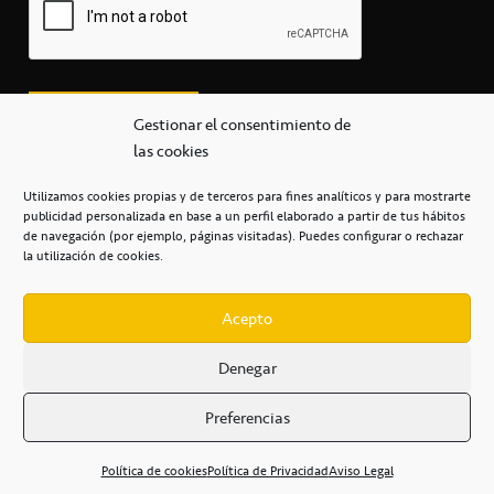
Gestionar el consentimiento de
las cookies
Utilizamos cookies propias y de terceros para fines analíticos y para mostrarte
publicidad personalizada en base a un perfil elaborado a partir de tus hábitos
secretaria@cbcanarias.es
de navegación (por ejemplo, páginas visitadas). Puedes configurar o rechazar
+34 922 253 684
+34 922 315 909
la utilización de cookies.
C/Mercedes, s/n, Pabellón Insular de Tenerife Santiago Martín
Casa del Deporte / 38108 – La Laguna
Acepto
Denegar
POLÍTICA DE PRIVACIDAD
/
POLÍTICA DE COOKIES
/
Preferencias
AVISO LEGAL
/
CONDICIONES
COMERCIALES
/
ACCESIBILIDAD
Política de cookies
Política de Privacidad
Aviso Legal