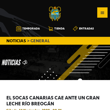
Saltar
Saltar
Saltar
a
al
a
la
contenido
la
navegación
principal
barra
CB
TEMPORADA
TIENDA
ENTRADAS
principal
lateral
CANARIAS
principal
NOTICIAS
> GENERAL
EL SOCAS CANARIAS CAE ANTE UN GRAN
LECHE RÍO BREOGÁN