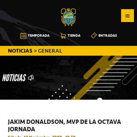
Saltar
Saltar
Saltar
a
al
a
la
contenido
la
navegación
principal
barra
CB
TEMPORADA
TIENDA
ENTRADAS
principal
lateral
CANARIAS
principal
NOTICIAS
> GENERAL
JAKIM DONALDSON, MVP DE LA OCTAVA
JORNADA