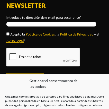
NEWSLETTER
Introduce tu dirección de e-mail para suscribirte*
Acepto la
Política de Cookies
, la
Política de Privacidad
y el
Aviso Legal
*
Gestionar el consentimiento de
las cookies
Utilizamos cookies propias y de terceros para fines analíticos y para mostrarte
publicidad personalizada en base a un perfil elaborado a partir de tus hábitos
secretaria@cbcanarias.es
de navegación (por ejemplo, páginas visitadas). Puedes configurar o rechazar