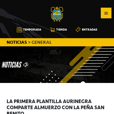
Saltar
Saltar
Saltar
a
al
a
la
contenido
la
navegación
principal
barra
CB
TEMPORADA
TIENDA
ENTRADAS
principal
lateral
CANARIAS
principal
NOTICIAS
> GENERAL
LA PRIMERA PLANTILLA AURINEGRA
COMPARTE ALMUERZO CON LA PEÑA SAN
BENITO