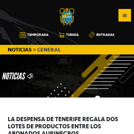
Saltar
Saltar
Saltar
a
al
a
la
contenido
la
navegación
principal
barra
CB
TEMPORADA
TIENDA
ENTRADAS
principal
lateral
CANARIAS
principal
NOTICIAS
> GENERAL
LA DESPENSA DE TENERIFE REGALA DOS
LOTES DE PRODUCTOS ENTRE LOS
ABONADOS AURINEGROS